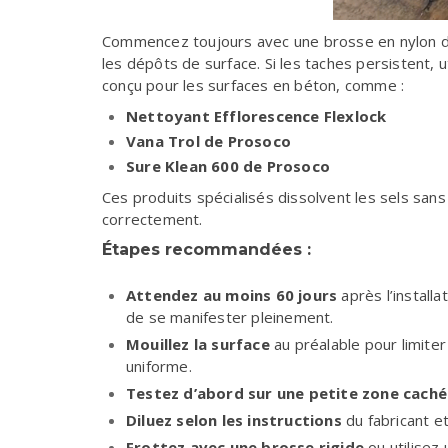
Commencez toujours avec une
brosse en nylon d
les dépôts de surface. Si les taches persistent, u
conçu pour les surfaces en béton, comme :
Nettoyant Efflorescence Flexlock
Vana Trol de Prosoco
Sure Klean 600 de Prosoco
Ces produits spécialisés dissolvent les sels sans
correctement.
Étapes recommandées :
Attendez au moins 60 jours
après l’install
de se manifester pleinement.
Mouillez la surface
au préalable pour limiter
uniforme.
Testez d’abord sur une petite zone cach
Diluez selon les instructions
du fabricant e
Frottez avec une brosse rigide
ou utilisez 