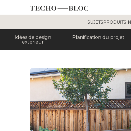
SUJETS
PRODUITS
I
Idées de design
Planification du projet
extérieur