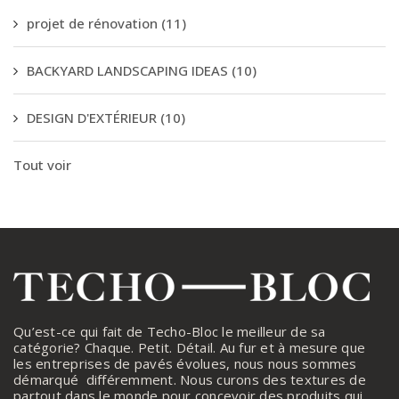
projet de rénovation
(11)
BACKYARD LANDSCAPING IDEAS
(10)
DESIGN D'EXTÉRIEUR
(10)
Tout voir
Qu’est-ce qui fait de Techo-Bloc le meilleur de sa
catégorie? Chaque. Petit. Détail. Au fur et à mesure que
les entreprises de pavés évolues, nous nous sommes
démarqué différemment. Nous curons des textures de
partout dans le monde pour concevoir des produits qui